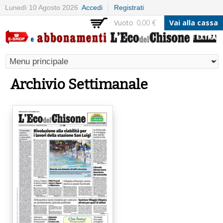
Salta al
Lunedì 10 Agosto 2026
Accedi
Registrati
contenuto
Vuoto
0,00 €
Vai alla cassa
principale
Archivio Settimanale
Pagine