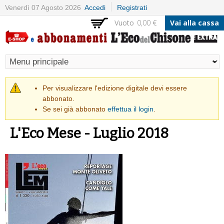
Salta al
Venerdì 07 Agosto 2026
Accedi
Registrati
contenuto
Vuoto
0,00 €
Vai alla cassa
principale
Messaggio di avvertimento
Per visualizzare l'edizione digitale devi essere
abbonato.
Se sei già abbonato
effettua il login
.
L'Eco Mese - Luglio 2018