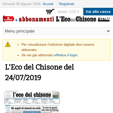
Salta al
Giovedì 06 Agosto 2026
Accedi
Registrati
contenuto
Vuoto
0,00 €
Vai alla cassa
principale
Messaggio di avvertimento
Per visualizzare l'edizione digitale devi essere
abbonato.
Se sei già abbonato
effettua il login
.
L'Eco del Chisone del
24/07/2019