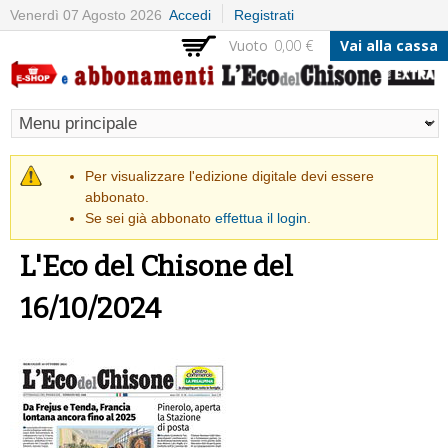
Salta al
Venerdì 07 Agosto 2026
Accedi
Registrati
contenuto
Vuoto
0,00 €
Vai alla cassa
principale
Messaggio di avvertimento
Per visualizzare l'edizione digitale devi essere
abbonato.
Se sei già abbonato
effettua il login
.
L'Eco del Chisone del
16/10/2024