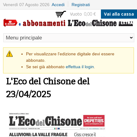
Salta al
Venerdì 07 Agosto 2026
Accedi
Registrati
contenuto
Vuoto
0,00 €
Vai alla cassa
principale
Messaggio di avvertimento
Per visualizzare l'edizione digitale devi essere
abbonato.
Se sei già abbonato
effettua il login
.
L'Eco del Chisone del
23/04/2025