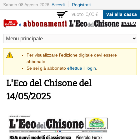
Salta al
Sabato 08 Agosto 2026
Accedi
Registrati
contenuto
Vuoto
0,00 €
Vai alla cassa
principale
Messaggio di avvertimento
Per visualizzare l'edizione digitale devi essere
abbonato.
Se sei già abbonato
effettua il login
.
L'Eco del Chisone del
14/05/2025