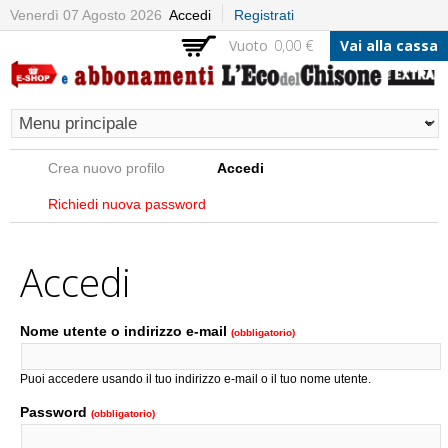
Salta al
Venerdì 07 Agosto 2026
Accedi
Registrati
contenuto
Vuoto
0,00 €
Vai alla cassa
principale
Schede primarie
Crea nuovo profilo
Accedi
(scheda attiva)
Richiedi nuova password
Accedi
Nome utente o indirizzo e-mail
(obbligatorio)
Puoi accedere usando il tuo indirizzo e-mail o il tuo nome utente.
Password
(obbligatorio)