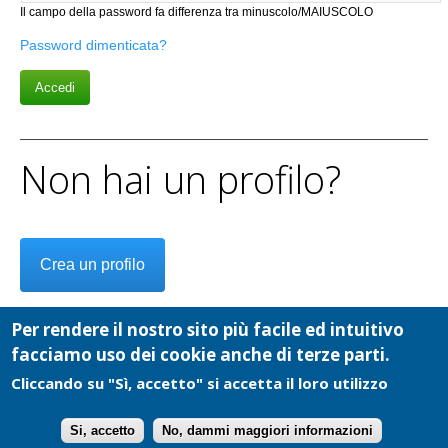
Il campo della password fa differenza tra minuscolo/MAIUSCOLO
Password dimenticata?
Non hai un profilo?
Crea un profilo
Per rendere il nostro sito più facile ed intuitivo
facciamo uso dei cookie anche di terze parti.
Cliccando su "Sì, accetto" si accetta il loro utilizzo
Cooperativa Cultura e Comunicazioni Sociali - P.I.: 02084040019 - Copyright
2026 - Tutti i diritti riservati -
info@ecodelchisone.it
-
Privacy
Si, accetto
No, dammi maggiori informazioni