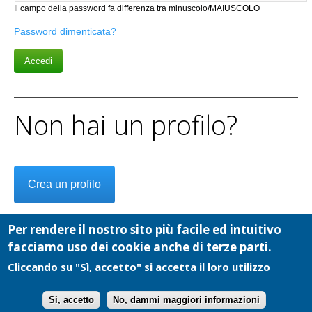
Il campo della password fa differenza tra minuscolo/MAIUSCOLO
Password dimenticata?
Non hai un profilo?
Crea un profilo
Per rendere il nostro sito più facile ed intuitivo
facciamo uso dei cookie anche di terze parti.
Cliccando su "Sì, accetto" si accetta il loro utilizzo
Cooperativa Cultura e Comunicazioni Sociali - P.I.: 02084040019 - Copyright
2026 - Tutti i diritti riservati -
info@ecodelchisone.it
-
Privacy
Si, accetto
No, dammi maggiori informazioni