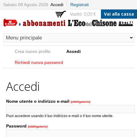
Salta al
Sabato 08 Agosto 2026
Accedi
Registrati
contenuto
Vuoto
0,00 €
Vai alla cassa
principale
Schede primarie
Crea nuovo profilo
Accedi
(scheda attiva)
Richiedi nuova password
Accedi
Nome utente o indirizzo e-mail
(obbligatorio)
Puoi accedere usando il tuo indirizzo e-mail o il tuo nome utente.
Password
(obbligatorio)