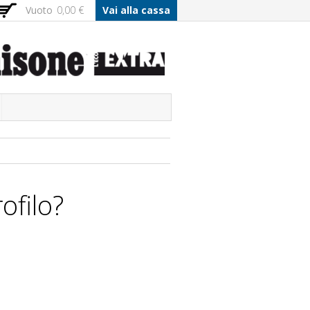
Vuoto
0,00 €
Vai alla cassa
ofilo?