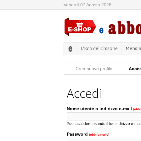
Venerdì 07 Agosto 2026
L'Eco del Chisone
Mensil
Schede primarie
Crea nuovo profilo
Acce
Accedi
Nome utente o indirizzo e-mail
(obbl
Puoi accedere usando il tuo indirizzo e-mail
Password
(obbligatorio)