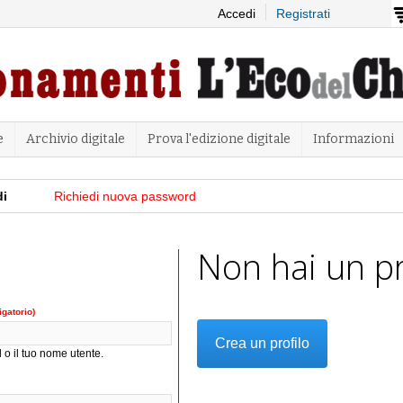
Salta al
Accedi
Registrati
contenuto
principale
e
Archivio digitale
Prova l'edizione digitale
Informazioni
di
(scheda attiva)
Richiedi nuova password
Non hai un pr
igatorio)
Crea un profilo
 o il tuo nome utente.