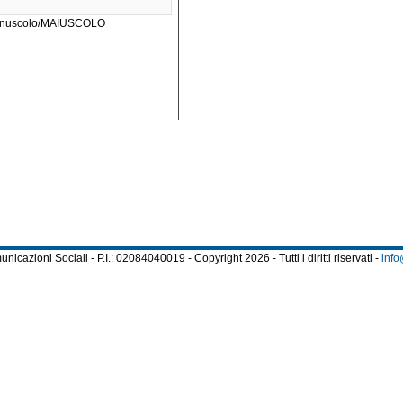
a minuscolo/MAIUSCOLO
cazioni Sociali - P.I.: 02084040019 - Copyright 2026 - Tutti i diritti riservati -
info