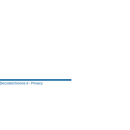
@ecodelchisone.it
-
Privacy