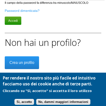
Il campo della password fa differenza tra minuscolo/MAIUSCOLO
Password dimenticata?
Non hai un profilo?
Crea un profilo
Per rendere il nostro sito più facile ed intuitivo
facciamo uso dei cookie anche di terze parti.
Cliccando su "Sì, accetto" si accetta il loro utilizzo
Cooperativa Cultura e Comunicazioni Sociali - P.I.: 02084040019 - Copyright
2026 - Tutti i diritti riservati -
info@ecodelchisone.it
-
Privacy
Si, accetto
No, dammi maggiori informazioni