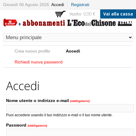
Salta al
Giovedì 06 Agosto 2026
Accedi
Registrati
contenuto
Vuoto
0,00 €
Vai alla cassa
principale
Schede primarie
Crea nuovo profilo
Accedi
(scheda attiva)
Richiedi nuova password
Accedi
Nome utente o indirizzo e-mail
(obbligatorio)
Puoi accedere usando il tuo indirizzo e-mail o il tuo nome utente.
Password
(obbligatorio)