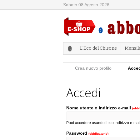
Sabato 08 Agosto 2026
L'Eco del Chisone
Mensil
Schede primarie
Crea nuovo profilo
Acce
Accedi
Nome utente o indirizzo e-mail
(obbl
Puoi accedere usando il tuo indirizzo e-mail
Password
(obbligatorio)