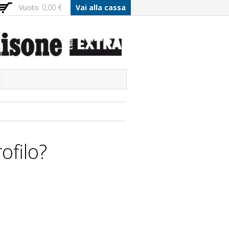
Vuoto
0,00 €
Vai alla cassa
ofilo?