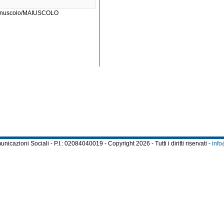
a minuscolo/MAIUSCOLO
cazioni Sociali - P.I.: 02084040019 - Copyright 2026 - Tutti i diritti riservati -
info