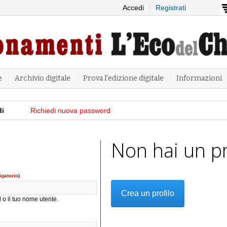
Salta al
Accedi
Registrati
contenuto
principale
e
Archivio digitale
Prova l'edizione digitale
Informazioni
di
(scheda attiva)
Richiedi nuova password
Non hai un pr
igatorio)
Crea un profilo
 o il tuo nome utente.