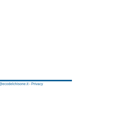
@ecodelchisone.it
-
Privacy