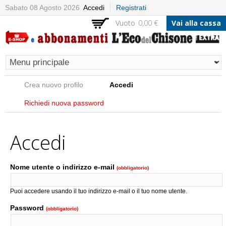
Salta al
Sabato 08 Agosto 2026
Accedi
Registrati
contenuto
Vuoto
0,00 €
Vai alla cassa
principale
Schede primarie
Crea nuovo profilo
Accedi
(scheda attiva)
Richiedi nuova password
Accedi
Nome utente o indirizzo e-mail
(obbligatorio)
Puoi accedere usando il tuo indirizzo e-mail o il tuo nome utente.
Password
(obbligatorio)