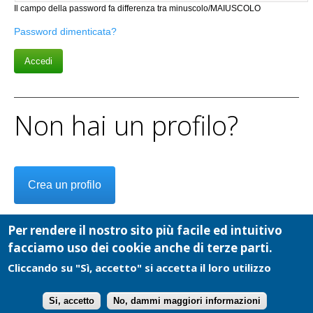
Il campo della password fa differenza tra minuscolo/MAIUSCOLO
Password dimenticata?
Non hai un profilo?
Crea un profilo
Per rendere il nostro sito più facile ed intuitivo
facciamo uso dei cookie anche di terze parti.
Cliccando su "Sì, accetto" si accetta il loro utilizzo
Cooperativa Cultura e Comunicazioni Sociali - P.I.: 02084040019 - Copyright
2026 - Tutti i diritti riservati -
info@ecodelchisone.it
-
Privacy
Si, accetto
No, dammi maggiori informazioni