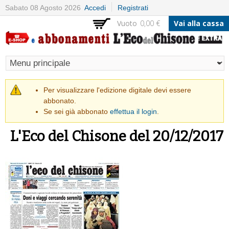
Salta al
Sabato 08 Agosto 2026
Accedi
Registrati
contenuto
Vuoto
0,00 €
Vai alla cassa
principale
Messaggio di avvertimento
Per visualizzare l'edizione digitale devi essere
abbonato.
Se sei già abbonato
effettua il login
.
L'Eco del Chisone del 20/12/2017