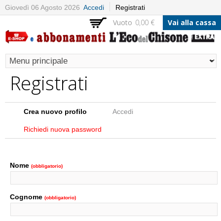
Salta al
Giovedì 06 Agosto 2026
Accedi
Registrati
contenuto
Vuoto
0,00 €
Vai alla cassa
principale
Registrati
Schede primarie
Crea nuovo profilo
(scheda attiva)
Accedi
Richiedi nuova password
Nome
(obbligatorio)
Cognome
(obbligatorio)