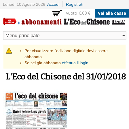
Salta al
Lunedì 10 Agosto 2026
Accedi
Registrati
contenuto
Vuoto
0,00 €
Vai alla cassa
principale
Messaggio di avvertimento
Per visualizzare l'edizione digitale devi essere
abbonato.
Se sei già abbonato
effettua il login
.
L'Eco del Chisone del 31/01/2018