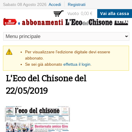
Salta al
Sabato 08 Agosto 2026
Accedi
Registrati
contenuto
Vuoto
0,00 €
Vai alla cassa
principale
Messaggio di avvertimento
Per visualizzare l'edizione digitale devi essere
abbonato.
Se sei già abbonato
effettua il login
.
L'Eco del Chisone del
22/05/2019