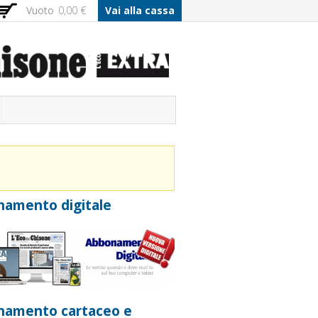
Vuoto
0,00 €
Vai alla cassa
amento digitale
namento cartaceo e