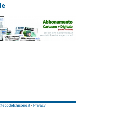
le
@ecodelchisone.it
-
Privacy