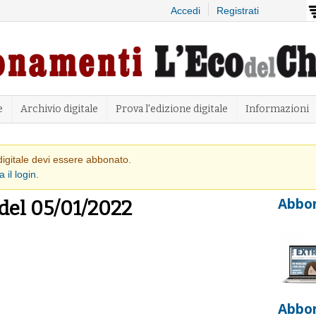
Salta al
Accedi
Registrati
contenuto
principale
e
Archivio digitale
Prova l'edizione digitale
Informazioni
 avvertimento
 digitale devi essere abbonato.
a il login
.
Abbon
 del 05/01/2022
Abbo