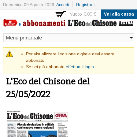
Salta al
Domenica 09 Agosto 2026
Accedi
Registrati
contenuto
Vuoto
0,00 €
Vai alla cassa
principale
Messaggio di avvertimento
Per visualizzare l'edizione digitale devi essere
abbonato.
Se sei già abbonato
effettua il login
.
L'Eco del Chisone del
25/05/2022