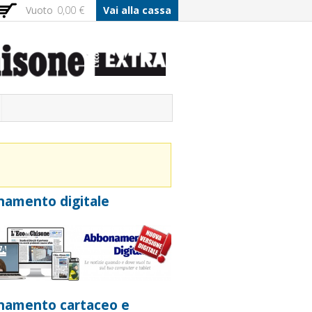
Vuoto
0,00 €
Vai alla cassa
amento digitale
namento cartaceo e