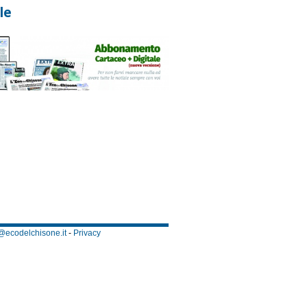
le
@ecodelchisone.it
-
Privacy