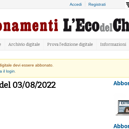
Salta al
Accedi
Registrati
contenuto
principale
e
Archivio digitale
Prova l'edizione digitale
Informazioni
 avvertimento
 digitale devi essere abbonato.
a il login
.
Abbon
 del 03/08/2022
Abbo