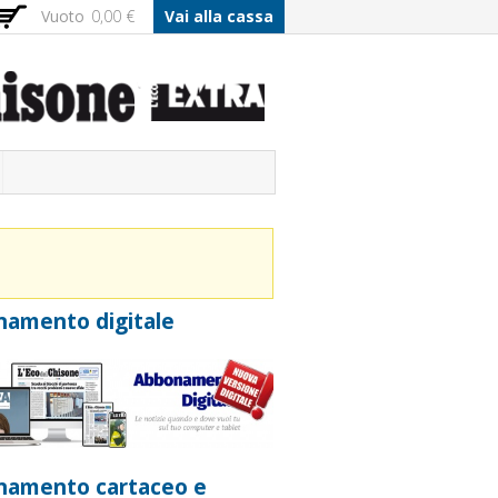
Vuoto
0,00 €
Vai alla cassa
amento digitale
namento cartaceo e