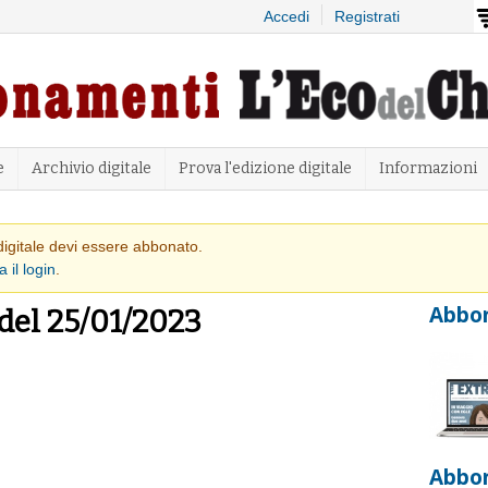
Salta al
Accedi
Registrati
contenuto
principale
e
Archivio digitale
Prova l'edizione digitale
Informazioni
 avvertimento
 digitale devi essere abbonato.
a il login
.
Abbon
 del 25/01/2023
Abbo