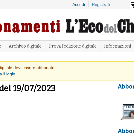
Salta al
Accedi
Registrati
contenuto
principale
e
Archivio digitale
Prova l'edizione digitale
Informazioni
 avvertimento
 digitale devi essere abbonato.
a il login
.
Abbon
 del 19/07/2023
Abbo