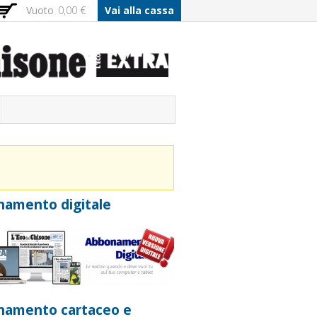
Vuoto
0,00 €
Vai alla cassa
amento digitale
namento cartaceo e