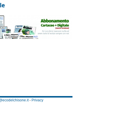
le
@ecodelchisone.it
-
Privacy