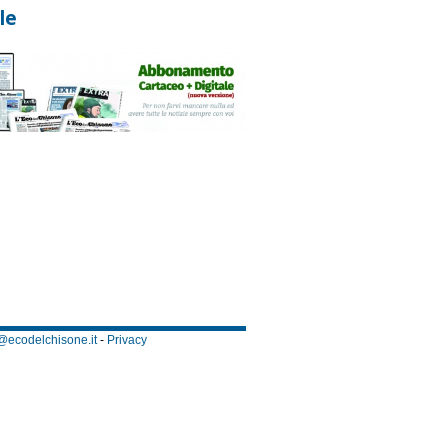
le
@ecodelchisone.it
-
Privacy