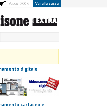
Vuoto
0,00 €
Vai alla cassa
amento digitale
namento cartaceo e