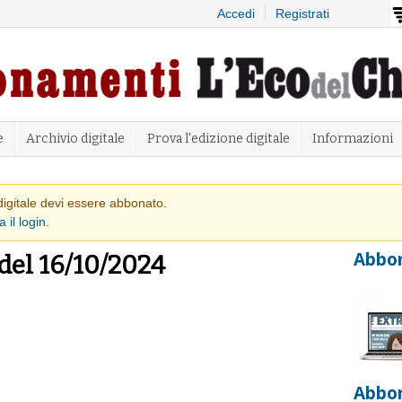
Salta al
Accedi
Registrati
contenuto
principale
e
Archivio digitale
Prova l'edizione digitale
Informazioni
 avvertimento
 digitale devi essere abbonato.
a il login
.
Abbon
 del 16/10/2024
Abbo