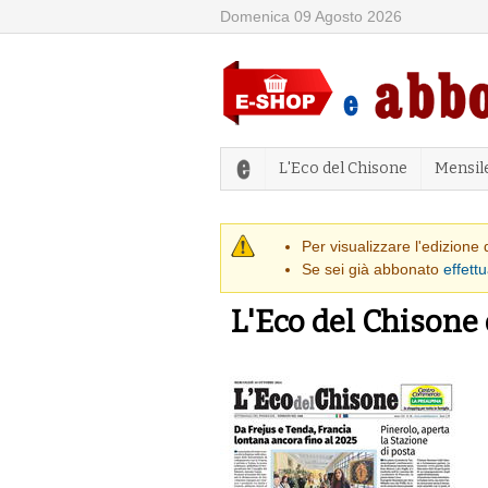
Domenica 09 Agosto 2026
L'Eco del Chisone
Mensil
Messaggio di
Per visualizzare l'edizione
Se sei già abbonato
effettu
L'Eco del Chisone