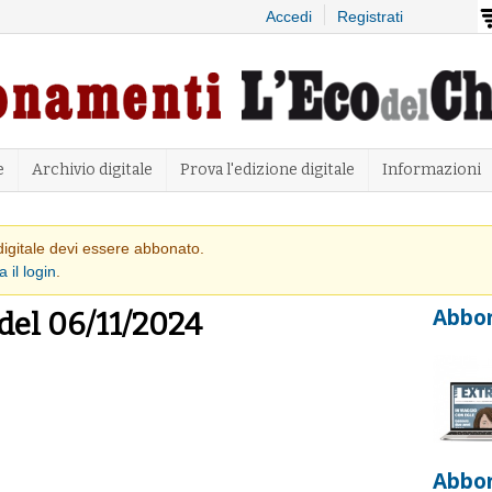
Salta al
Accedi
Registrati
contenuto
principale
e
Archivio digitale
Prova l'edizione digitale
Informazioni
 avvertimento
 digitale devi essere abbonato.
a il login
.
Abbon
 del 06/11/2024
Abbo