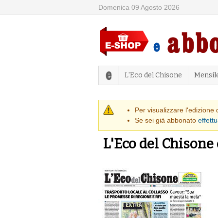
Domenica 09 Agosto 2026
L'Eco del Chisone
Mensil
Messaggio di
Per visualizzare l'edizione
Se sei già abbonato
effettu
L'Eco del Chisone