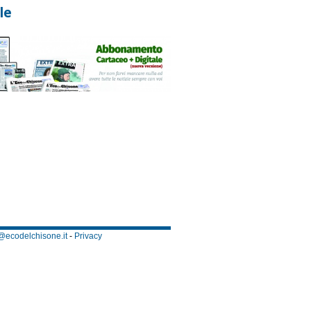
le
@ecodelchisone.it
-
Privacy