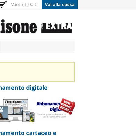
Vuoto
0,00 €
Vai alla cassa
amento digitale
namento cartaceo e