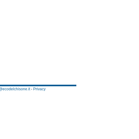
@ecodelchisone.it
-
Privacy