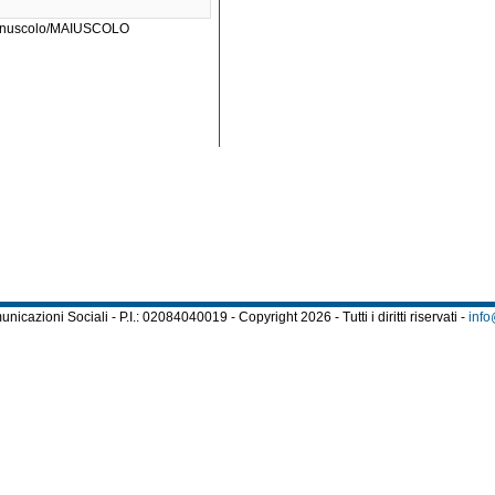
a minuscolo/MAIUSCOLO
cazioni Sociali - P.I.: 02084040019 - Copyright 2026 - Tutti i diritti riservati -
info