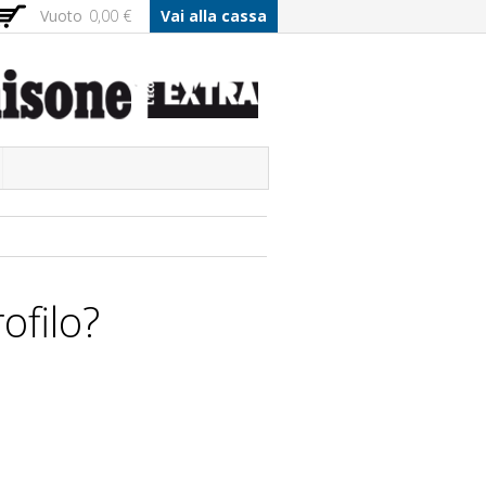
Vuoto
0,00 €
Vai alla cassa
ofilo?