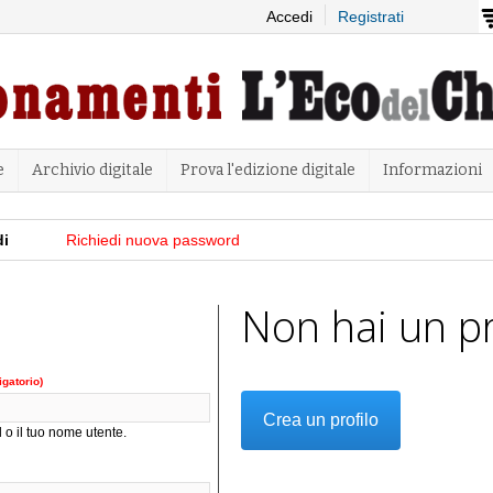
Salta al
Accedi
Registrati
contenuto
principale
e
Archivio digitale
Prova l'edizione digitale
Informazioni
di
(scheda attiva)
Richiedi nuova password
Non hai un pr
igatorio)
Crea un profilo
 o il tuo nome utente.