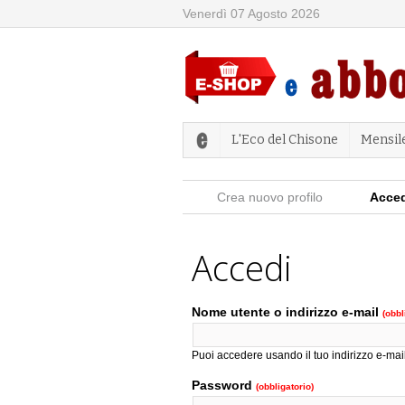
Venerdì 07 Agosto 2026
L'Eco del Chisone
Mensil
Schede primarie
Crea nuovo profilo
Acce
Accedi
Nome utente o indirizzo e-mail
(obbl
Puoi accedere usando il tuo indirizzo e-mail
Password
(obbligatorio)