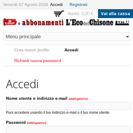
Salta al
Venerdì 07 Agosto 2026
Accedi
Registrati
contenuto
Vuoto
0,00 €
Vai alla cassa
principale
Schede primarie
Crea nuovo profilo
Accedi
(scheda attiva)
Richiedi nuova password
Accedi
Nome utente o indirizzo e-mail
(obbligatorio)
Puoi accedere usando il tuo indirizzo e-mail o il tuo nome utente.
Password
(obbligatorio)