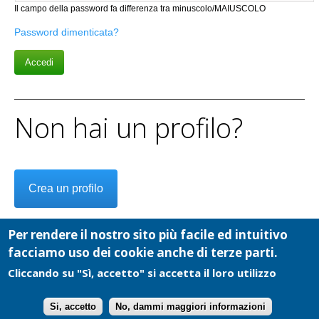
Il campo della password fa differenza tra minuscolo/MAIUSCOLO
Password dimenticata?
Non hai un profilo?
Crea un profilo
Per rendere il nostro sito più facile ed intuitivo
facciamo uso dei cookie anche di terze parti.
Cliccando su "Sì, accetto" si accetta il loro utilizzo
Cooperativa Cultura e Comunicazioni Sociali - P.I.: 02084040019 - Copyright
2026 - Tutti i diritti riservati -
info@ecodelchisone.it
-
Privacy
Si, accetto
No, dammi maggiori informazioni