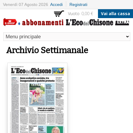
Salta al
Venerdì 07 Agosto 2026
Accedi
Registrati
contenuto
Vuoto
0,00 €
Vai alla cassa
principale
Archivio Settimanale
Pagine