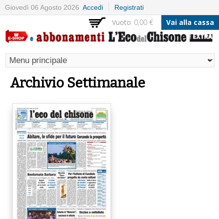
Salta al
Giovedì 06 Agosto 2026
Accedi
Registrati
contenuto
Vuoto
0,00 €
Vai alla cassa
principale
Archivio Settimanale
Pagine