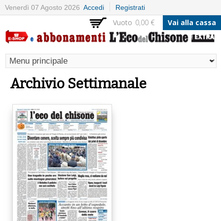
Salta al
Venerdì 07 Agosto 2026
Accedi
Registrati
contenuto
Vuoto
0,00 €
Vai alla cassa
principale
Archivio Settimanale
Pagine